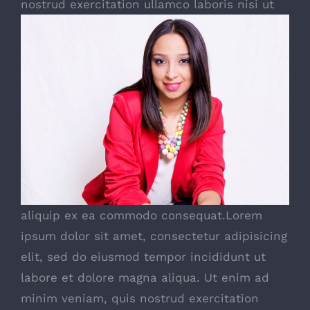
nostrud exercitation
ullamco laboris nisi ut
aliquip ex ea commodo consequat.Lorem
ipsum dolor sit amet, consectetur adipisicing
elit, sed do eiusmod tempor incididunt ut
labore et dolore magna aliqua. Ut enim ad
minim veniam, quis nostrud exercitation