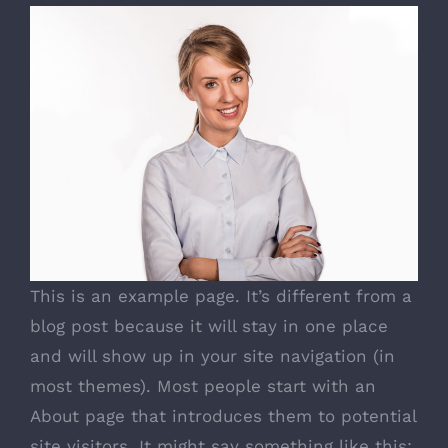
This is an example page. It’s different from a
blog post because it will stay in one place
and will show up in your site navigation (in
most themes). Most people start with an
About page that introduces them to potential
site visitors. It might say something like this: